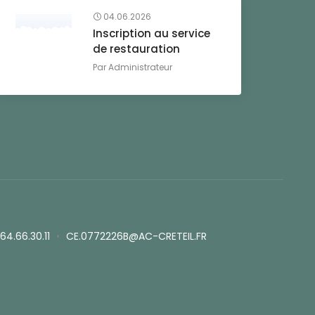
04.06.2026
Inscription au service
de restauration
Par
Administrateur
.64.66.30.11
•
CE.0772226B@AC-CRETEIL.FR