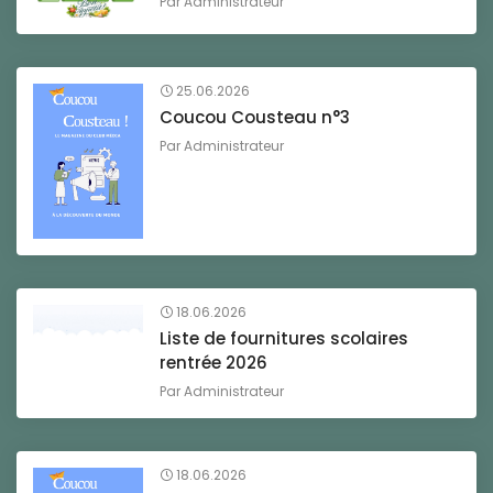
Par
Administrateur
25.06.2026
Coucou Cousteau n°3
Par
Administrateur
18.06.2026
Liste de fournitures scolaires
rentrée 2026
Par
Administrateur
18.06.2026