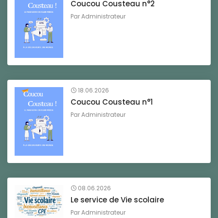
Coucou Cousteau n°2
Par
Administrateur
18.06.2026
Coucou Cousteau n°1
Par
Administrateur
08.06.2026
Le service de Vie scolaire
Par
Administrateur