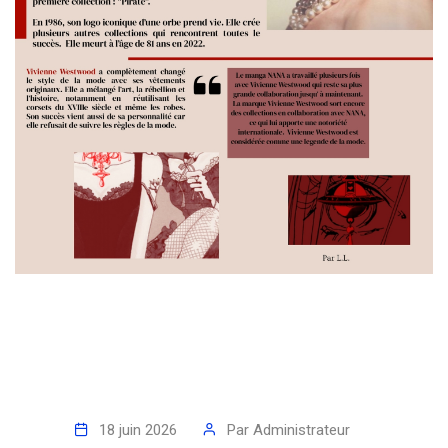
18 juin 2026
Par
Administrateur